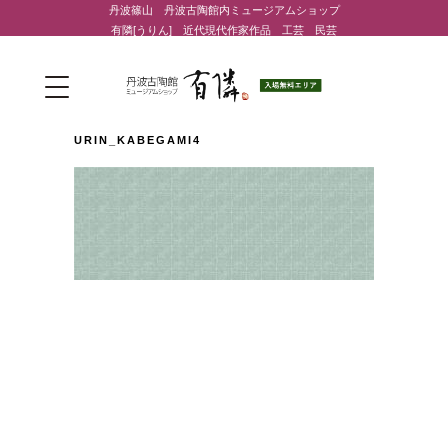
丹波篠山 丹波古陶館内ミュージアムショップ
有隣[うりん] 近代現代作家作品 工芸 民芸
URIN_KABEGAMI4