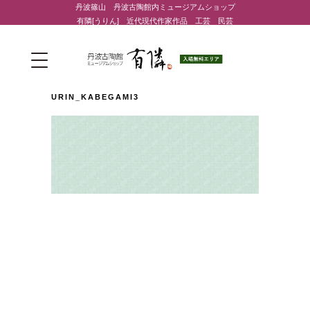
丹波篠山 丹波古陶館内ミュージアムショップ
有隣[うりん] 近代現代作家作品 工芸 民芸
URIN_KABEGAMI3