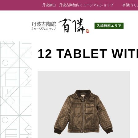
丹波篠山 丹波古陶館内ミュージアムショップ
有隣[う
12 TABLET WI