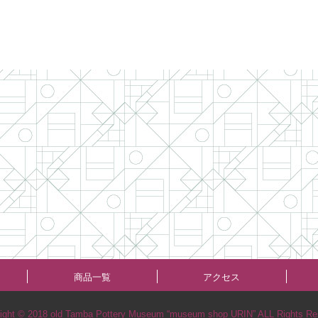
商品一覧
アクセス
ight © 2018 old Tamba Pottery Museum “museum shop URIN” ALL Rights Re